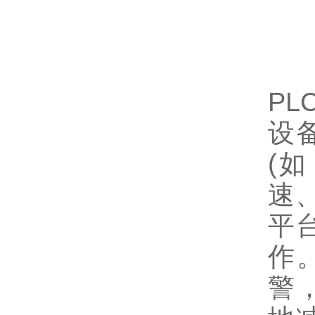
一
P
设
(
速
平
作
警