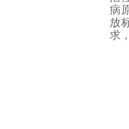
病
放标
求