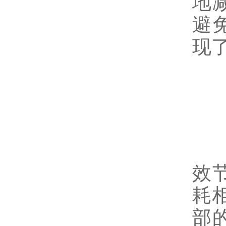
地
避
现
在
效
耗
部