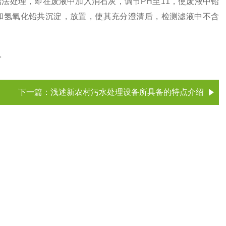
法处理，即在废液中加入消石灰，调节PH至11，使废液中铅
铝和氢氧化铅共沉淀，放置，使其充分澄清后，检测滤液中不含
。
下一篇：
浅述新农村污水处理设备所具备的特点介绍