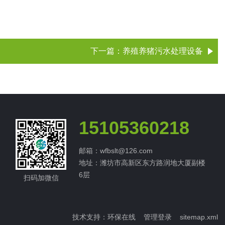
下一篇：
养殖养猪污水处理设备
15105360218
邮箱：wfbslt@126.com
地址：潍坊市高新区东方路润地大厦副楼
6层
扫码加微信
技术支持：
环保在线
管理登录
sitemap.xml