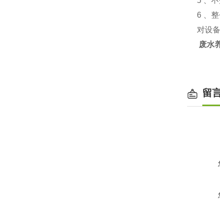
5 、
6 、
对设
废水
留