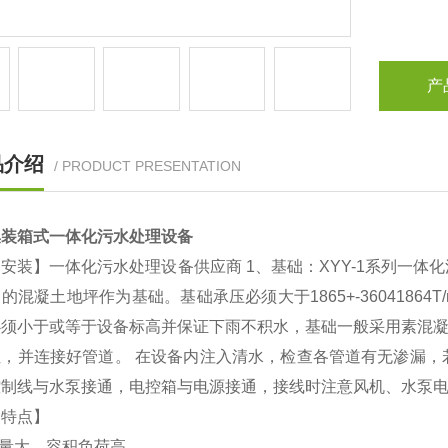
产
品介绍
/ PRODUCT PRESENTATION
集装箱式一体化污水处理设备
安装】一体化污水处理设备供应商 1、基础：XYY-1系列一
的混凝土地坪作为基础。基础承压必须大于1865+-3604186
必须小于或等于设备标高并保证下雨不积水，基础一般采用素混凝
位，并连接好管道。 在设备内注入清水，检查各管道有无渗漏，
控制线与水泵接通，电控箱与电源接通，接线时注意风机、水泵
品特点】
物量大，容积负荷高。