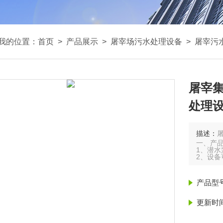
我的位置：
首页
>
产品展示
>
屠宰场污水处理设备
>
屠宰污
屠宰
处理
描述：
一、产
1、潜
2、设
厂区占
3、易
产品型
更新时