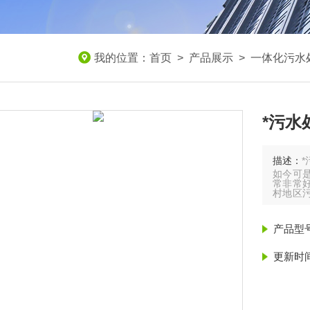
我的位置：
首页
>
产品展示
>
一体化污水
*污水
描述：
如今可
常非常
村地区
符，导
体化污
产品型
环保污
一体化
更新时