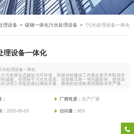
处理设备
>
碳钢一体化污水处理设备
>
*污水处理设备一体化
处理设备一体化
*污水处理设备一体化
是大力发展生态建设与可持续，美丽乡村建设工作逐步展开并取得非
好的成效，但受制于污水水质差、排放模式单一等问题影响，使得农
污水治理工作挺是难以继续开展，整体的处理效果同预期非常严重不
致农村水体环境受到的污染和破坏也可是很严重的，在此背景下，一
水处理设备应运而生。
号：
厂商性质：
生产厂家
水处理设备厂家供应污水处理工艺流程
污水处理装备可以针对
间：
2020-06-03
访问量：
809