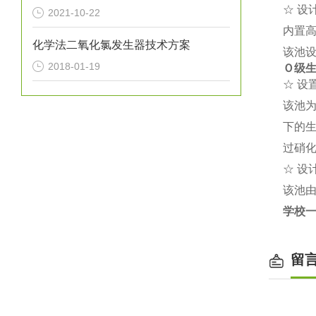
☆ 设
2021-10-22
内置
化学法二氧化氯发生器技术方案
该池
2018-01-19
Ｏ级
☆ 设
该池
下的
过硝
☆ 设
该池
学校
留