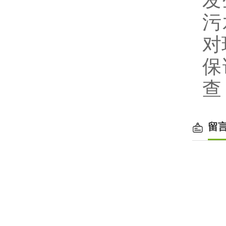
发
污
对
保
查
留