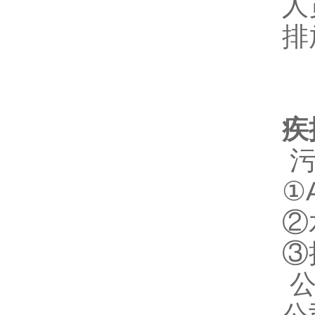
人
排
疾
①
②
③