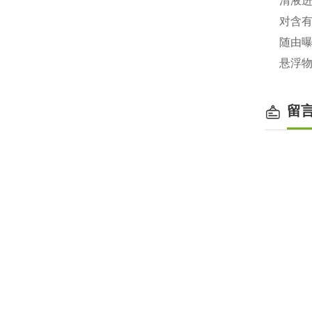
清液
对含
随由
悬浮
留