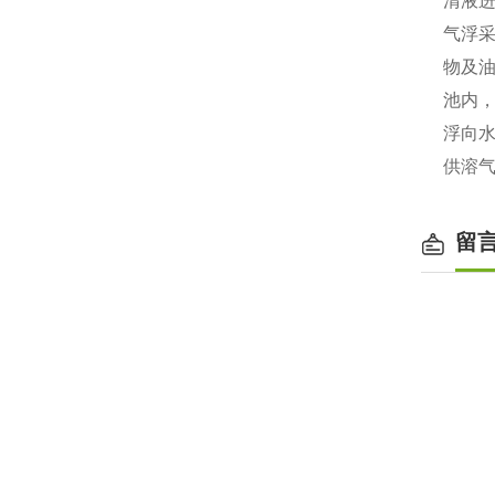
清液
气浮
物及
池内，
浮向
供溶
留