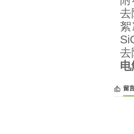
附
去
絮
Si
去
电
留