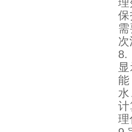
理
保
需
次
8
显
能
水
计
理