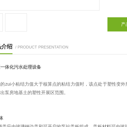
产
品介绍
/ PRODUCT PRESENTATION
泵一体化污水处理设备
算的zui小粘结力值大于核算点的粘结力值时，该点处于塑性变
绘出泵房地基土的塑性开展区范围。
体
顶盖应由玻璃钢边盖和可开启的泵站盖板组成。盖板材料可由玻