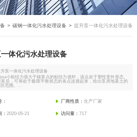
备
>
碳钢一体化污水处理设备
>
提升泵一体化污水处理设备
泵一体化污水处理设备
提升泵一体化污水处理设备
zui小粘结力值大于核算点的粘结力值时，该点处于塑性变外形态。
核算后，可将处于极限平衡状态的各点连接起来，绘出泵房地基土的
展区范围。
号：
厂商性质：
生产厂家
间：
2020-05-21
访问量：
717
1 顶盖应由玻璃钢边盖和可开启的泵站盖板组成。盖板材料可由玻璃钢或
等轻质材料制成。
2 盖板内外表面应平整，不得有深度 2mm 以上的裂缝，不得有分层脱
维祼露、树