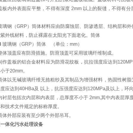
盖板内外表面应平整，不得有深度 2mm 以上的裂缝，不得有
。
玻璃钢（GRP）筒体材料应由防腐蚀层、防渗透层、结构层和外
抗紫外线材料，防止裸露在太阳光下面老化。筒体
3
玻璃钢（GRP）筒体 （单位：mm）
整体顶盖应有防滑措施。防滑顶盖可采用玻璃纤维制成。
制作盖板的铝合金材料应为防滑花纹板，抗拉强度应达到120M
小于20mm。
筒体以无碱玻璃纤维无捻粗纱及其制品为增强材料，热固性树脂
度应达到40HBa及 以上，抗压强度应达到120MPa及以上，环向
内衬层包括次内层和内表层，总厚度不小于 2mm,其中内表层厚度
样和技术文件规定的标称厚度。
筒体外部应装有至少两个外部吊耳。
泵一体化污水处理设备