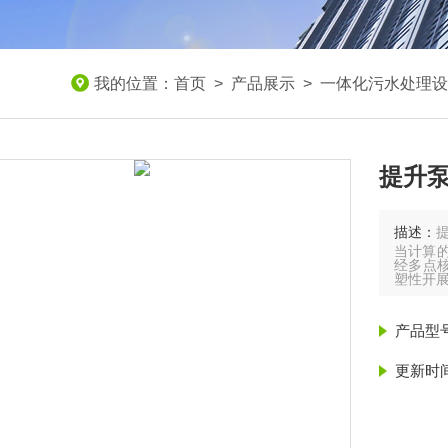
我的位置：
首页
>
产品展示
>
一体化污水处理设
提升
描述：
当计算的
经多点
塑性开
材料
产品型
2.1 筒体
更新时
2.1.
铝合金
2.1.
层，纤