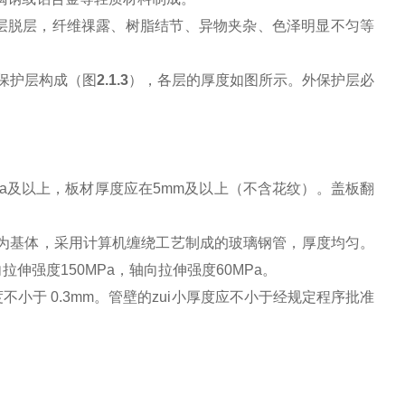
分层脱层，纤维祼露、树脂结节、异物夹杂、色泽明显不匀等
保护层构成（图
2.1.3
），各层的厚度如图所示。外保护层必
Pa及以上，板材厚度应在5mm及以上（不含花纹）。盖板翻
为基体，采用计算机缠绕工艺制成的玻璃钢管，厚度均匀。
拉伸强度150MPa，轴向拉伸强度60MPa。
不小于 0.3mm。管壁的zui小厚度应不小于经规定程序批准