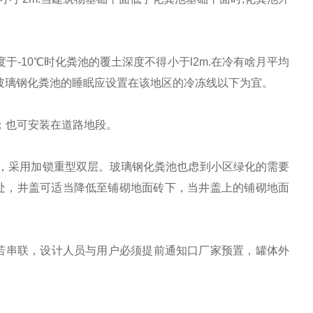
于-10℃时化粪池的覆土深度不得小于l2m.在冷
有啥
月平均
，玻璃钢化粪池的睡眠应设置在该地区的冷冻线以下为宜。
m；也可安装在道路地段。
，采用加锁重型双层。玻璃钢化粪池也虑到小区绿化的需要
处，井盖可适当降低至铺砌地面砖下，当井盖上的铺砌地面
，若串联，设计人员与用户必须提前通知口厂家预置，罐体外