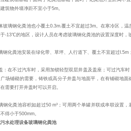
建筑物外墙净距不宜小于5m。
体玻璃钢化粪池也小覆土0.3m.覆土不宜超过3m。在寒冷区，温度
于-13℃的地区，设计人员在考虑玻璃钢化粪池的设置深度时
璃钢化粪池安装在绿化带、草坪、人行道下、覆土不宜超过l.5
盖：在不过汽车时，采用加锁轻型双层井盖及盖座；可过汽车时
路广场铺砌的需要，铸铁或高分子井盖与地面平，在有铺砌地面
须在需要打开井盖时可以开启。
璃钢化粪池容积如超过50 m³；可用两个单罐并联或串联设置
不得小于500mm。
化污水处理设备玻璃钢化粪池