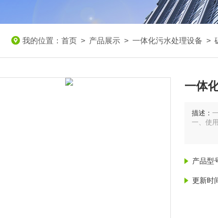
我的位置：
首页
>
产品展示
>
一体化污水处理设备
>
一体
描述：
一、使
1、玻
参数。
产品型
更新时
2、玻
用水池不
高于化粪
化粪池