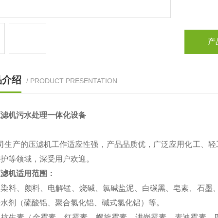
产
品介绍
/ PRODUCT PRESENTATION
压滤机污水处理一体化设备
司生产的压滤机工作适应性强，产品品质优，广泛应用化工、轻
保护等领域，深受用户欢迎。
压滤机
适用范围：
：染料、颜料、电解锰、烧碱、氯碱盐泥、白碳黑、皂素、石墨、
净水剂（硫酸铝、聚合氯化铝、碱式氯化铝）等。
：抗生素（金霉素、红霉素、螺旋霉素、进岗霉素、麦迪霉素、