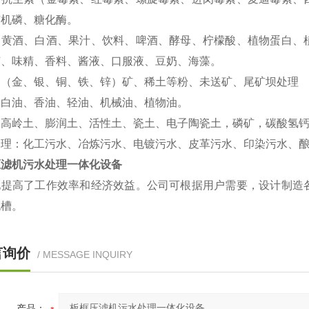
有机磷、糖化酶。
：黄酒、白酒、果汁、饮料、啤酒、酵母、柠檬酸、植物蛋白、
胶、味精、香料、酱液、口服液、豆奶、海藻。
：（金、银、铜、铁、锌）矿、稀土等粉、未送矿、尾矿坝处理
：白油、香油、轻油、机械油、植物油。
：高岭土、膨润土、活性土、瓷土、电子陶瓷土，磷矿，碳酸氢
处理：化工污水、冶炼污水、电镀污水、皮革污水、印染污水、
压滤机污水处理一体化设备
地提高了工作效率和经济效益。公司可根据用户需要，设计制造
流槽。
言询价
/ MESSAGE INQUIRY
产品：