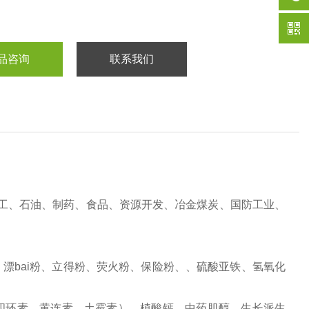
品咨询
联系我们
工、石油、制药、食品、资源开发、冶金煤炭、国防工业、
漂bai粉、立得粉、荧火粉、保险粉、、硫酸亚铁、氢氧化
四环素、黄连素、土霉素），植酸钙、中药肌醇、生长派生