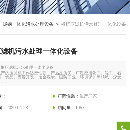
>
碳钢一体化污水处理设备
>
板框压滤机污水处理一体化设备
压滤机污水处理一体化设备
板框压滤机污水处理一体化设备
生产的压滤机工作适应性强，产品品质优，广泛应用化工、轻工、石
药、食品、资源开发、冶金煤炭、国防工业、环境保护等领域，深受
迎。
滤机适用范围：
号：
厂商性质：
生产厂家
料、颜料、电解锰、烧碱、氯碱盐泥、白碳黑、皂素、石墨、漂bai
得粉、荧火粉、保险粉、、硫酸亚铁、氢氧化铁、净水剂（硫酸铝、
化铝、碱式氯化铝）等。
间：
2020-04-28
访问量：
1057
抗生素（金霉素、