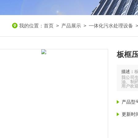
我的位置：
首页
>
产品展示
>
一体化污水处理设备
板框
描述：
我公司
油、制
用户欢
板框压
产品型
化工：染
粉、立
聚合氯
更新时
医药：