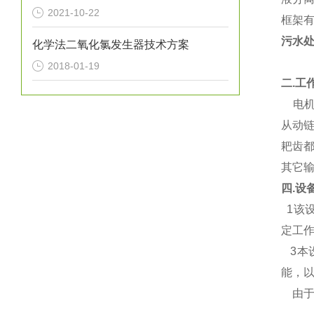
2021-10-22
框架
污水
化学法二氧化氯发生器技术方案
2018-01-19
二.
工
电
从动
耙齿
其它
四.设
1该
定工
3本
能，
由于