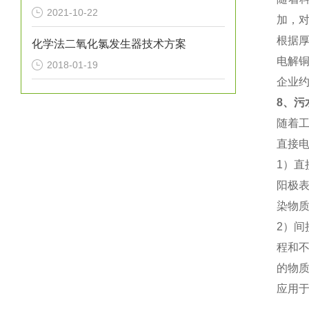
2021-10-22
加，
根据
化学法二氧化氯发生器技术方案
电解
2018-01-19
企业约
8
、污
随着
直接
1
）直
阳极
染物
2
）间
程和
的物
应用