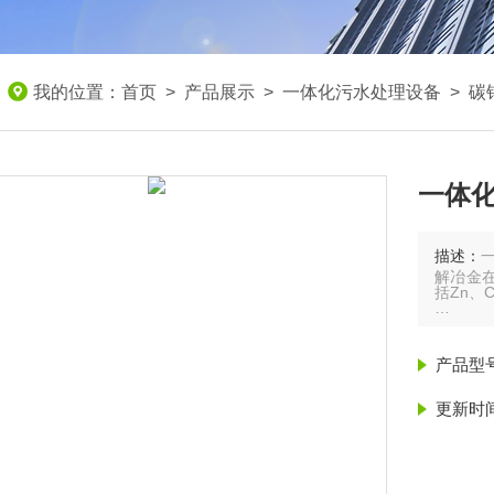
我的位置：
首页
>
产品展示
>
一体化污水处理设备
>
碳
一体
描述：
解冶金
括Zn、C
电解冶
属，因
用。另
产品型
近些年
更新时