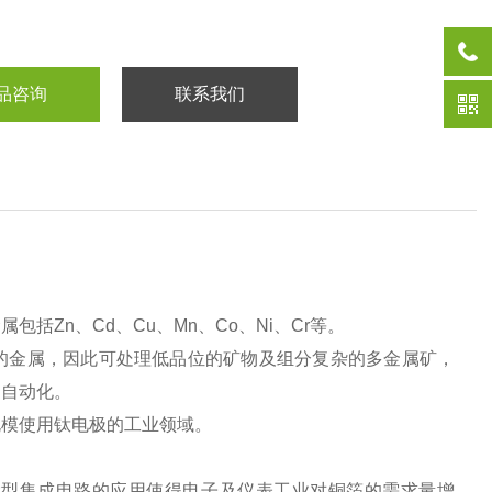
品咨询
联系我们
金属包括
Zn
、
Cd
、
Cu
、
Mn
、
Co
、
Ni
、
Cr
等。
的金属，因此可处理低品位的矿物及组分复杂的多金属矿，
和自动化。
规模使用钛电极的工业领域。
大型集成电路的应用使得电子及仪表工业对铜箔的需求量增