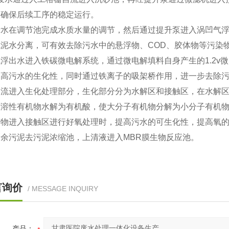
，确保后续工序的稳定运行。
在调节池完成水质水量的调节，然后通过提升泵进入涡凹气浮。污
成泥水分离，可有效去除污水中的悬浮物、COD、胶体物等污染
出水进入铁碳微电解系统，通过微电解填料自身产生的1.2v微
提高污水的生化性，同时通过铁离子的吸架桥作用，进一步去除
自流进入生化处理部分，生化部分分为水解区和接触区，在水解
可溶性有机物水解为有机酸，使大分子有机物分解为小分子有机
产物进入接触区进行好氧处理时，提高污水的可生化性，提高氧
余污泥去污泥浓缩池，上清液进入MBR膜生物反应池。
言询价
/ MESSAGE INQUIRY
产品：