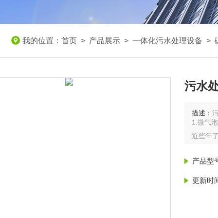
我的位置：
首页
>
产品展示
>
一体化污水处理设备
>
污水
描述：
1.微气
近些年
（1）
让絮体
产品型
（2）
更新时
（3）
阻。
（4）