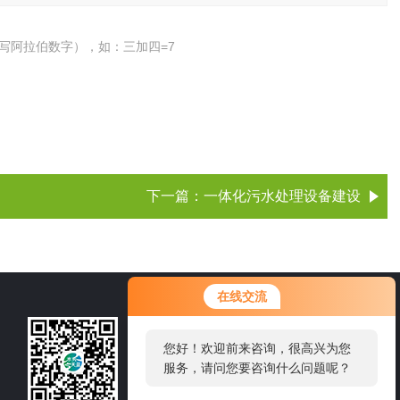
写阿拉伯数字），如：三加四=7
下一篇：
一体化污水处理设备建设
在线交流
15105360218
您好！欢迎前来咨询，很高兴为您
服务，请问您要咨询什么问题呢？
邮箱：wfbslt@126.com
地址：潍坊市高新区东方路润地大厦副楼