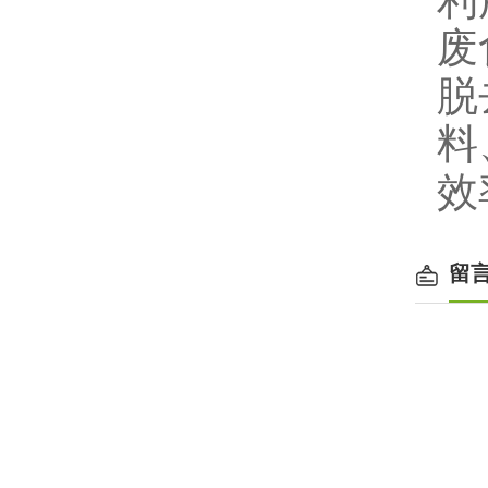
利
废
脱
料
效
留