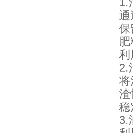
1
通
保
肥
利
2
将
渣
稳
3