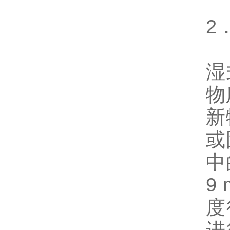
2
湿
物
新
或
中
9
度