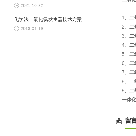
2021-10-22
1、
二
化学法二氧化氯发生器技术方案
2、
二
2018-01-19
3、
二
4、
二
5、
二
6、
二
7、
二
8、
二
9、
二
一体
留