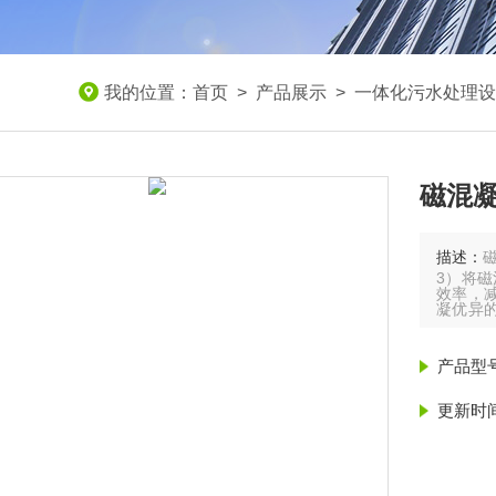
我的位置：
首页
>
产品展示
>
一体化污水处理设
磁混
描述：
3）将
效率，
凝优异
延长膜的
（4）
产品型
工艺难
更新时