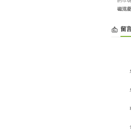
的市
磁混
留