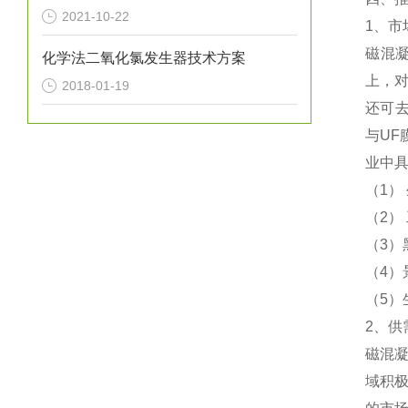
2021-10-22
1、市
磁混凝
化学法二氧化氯发生器技术方案
上，
2018-01-19
还可去
与U
业中
（1）
（2）
（3）
（4）
（5）
2、供
磁混
域积