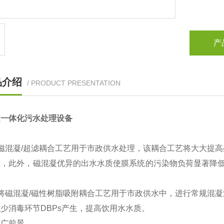
产
品介绍
/ PRODUCT PRESENTATION
凝一体化污水处理设备
将磁混凝/超滤耦合工艺用于市政供水处理，该耦合工艺将大大提
高，此外，磁混凝优异的出水水质使膜系统的污染物负荷显著降低
）将磁混凝/磁性树脂吸附耦合工艺用于市政供水中，进行常规混
少消毒环节DBPs产生，提高饮用水水质。
推广前景