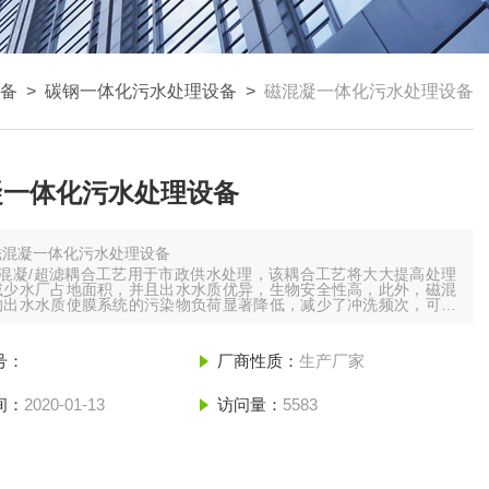
备
>
碳钢一体化污水处理设备
>
磁混凝一体化污水处理设备
凝一体化污水处理设备
磁混凝一体化污水处理设备
磁混凝/超滤耦合工艺用于市政供水处理，该耦合工艺将大大提高处理
减少水厂占地面积，并且出水水质优异，生物安全性高，此外，磁混
的出水水质使膜系统的污染物负荷显著降低，减少了冲洗频次，可以
使用寿命20%，达5年以上。
将磁混凝/磁性树脂吸附耦合工艺用于市政供水中，进行常规混凝沉淀
号：
厂商性质：
生产厂家
以去除的有机污染物和重金属离子的处理，该工艺可减少消毒环节D
间：
2020-01-13
访问量：
5583