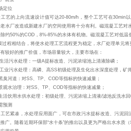
场定位
工艺的上向流速设计值可达20-80m/h，整个工艺可在30m
对老水厂改造或新建水厂的空间使用将十分有利。磁混凝工艺对水
除约50%的COD，8%-85%的水体有机物。磁混凝工艺对
F膜过程相结合，将使水处理工艺流程更为稳定，水厂处理单元将
具有较好的推广价值，市场容量较大，主要市场在：
 生活污水处理：一级A提标改造、污泥浓缩池上清液除磷；
 工业污水处理：高磷、高SS初级处理及生化出水深度处理，矿
黑臭河道：对SS、TP、COD等指标的快速减量；
景观水治理：对SS、TP、COD等指标的快速减量；
生活饮用水供水处理：初级处理、污泥浓缩上清液/滤池反洗水回
需预测
凝工艺紧凑，水处理应用面广，可在市政污水提标改造、污泥回
极推广。随着近期环保部“水十条”的推出以及更为严格出水水质