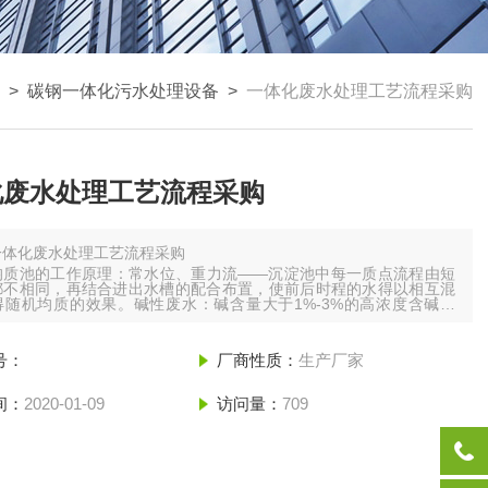
>
碳钢一体化污水处理设备
>
一体化废水处理工艺流程采购
化废水处理工艺流程采购
一体化废水处理工艺流程采购
均质池的工作原理：常水位、重力流——沉淀池中每一质点流程由短
都不相同，再结合进出水槽的配合布置，使前后时程的水得以相互混
得随机均质的效果。碱性废水：碱含量大于1%-3%的高浓度含碱废
为废碱液。
一体化污水处理设备酸性废水：酸含量大于3%-5%的高浓度含酸废
号：
厂商性质：
生产厂家
和滤池：为固定床，水的流向分平流式和竖流式（又分升流式和降流
间：
2020-01-09
访问量：
709