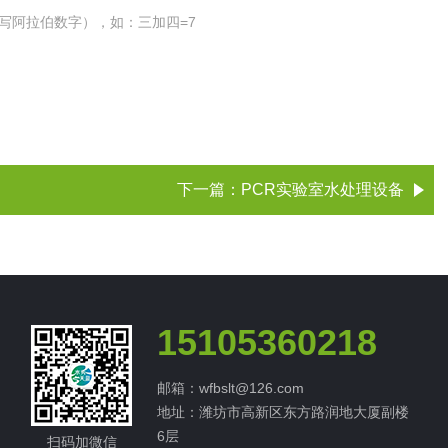
写阿拉伯数字），如：三加四=7
下一篇：
PCR实验室水处理设备
15105360218
邮箱：wfbslt@126.com
地址：潍坊市高新区东方路润地大厦副楼
6层
扫码加微信