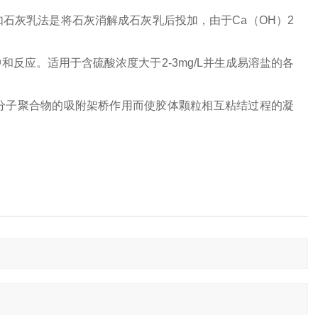
石灰乳法是将石灰消解成石灰乳后投加，由于Ca（OH）2
反应。适用于含硫酸浓度大于2-3mg/L并生成易溶盐的各
分子聚合物的吸附架桥作用而使胶体颗粒相互粘结过程的凝