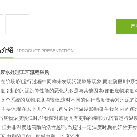
产
品介绍
/ PRODUCT PRESENTATION
化废水处理工艺流程采购
在阶段Ⅰ的运行过程中同样未发现污泥膨胀现象,而在阶段Ⅱ中系
度引起的污泥沉降性能的恶化大多是与其他因素(如低底物浓度)
,5 个系统的底物浓度均较低,这时不同的运行温度便会对污泥
响主要体现在以下几个方面,首先运行温度影响微生物体内的酶
]。当底物浓度较低时,丝状菌对底物具有更强的亲和力,随着运行
,但并非温度越高酶的活性越强,当超过一定温度时,酶的活性开
下,中和的目的：酸碱中和，以废治废。