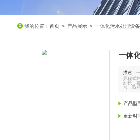
我的位置：
首页
>
产品展示
>
一体化污水处理设备
一体
描述：
异程式
到长，
合，取
水，称
遵化市
水，。
产品型
普通中
式），
更新时