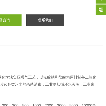
品咨询
联系我们
用化学法负压曝气工艺，以氯酸钠和盐酸为原料制备二氧化
及其它各类污水的杀菌消毒；工业冷却循环水灭藻；工业废
300，500，1000，2000，3000，5000，10000等