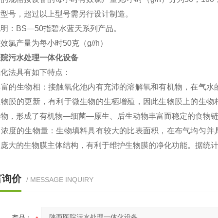
种型号，超过以上型号需另行设计制造。
明：BS—50指碧水蓝天系列产品。
效氯产量为每小时50克（g//h）
医院污水处理一体化设备
氧化法具有如下特点：
丰富的生物相：接触氧化池内有充沛的溶解氧和有机物，在气水
生物膜的更新，有利于微生物的生栖增殖，因此生物膜上的生物
动物，形成了有机物—细菌—原生、后生动物丰富而稳定的食物
高浓度的生物量：生物填料具有较大的比表面积，在布气均匀并
庞大的生物膜主体结构，有利于维护生物膜的净化功能。据统计
言询价
/ MESSAGE INQUIRY
产品：