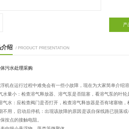
产
品介绍
/ PRODUCT PRESENTATION
一体污水处理采购
气浮机在运行过程中难免会有一些小故障，现在为大家简单介绍
溶气水量小：检查溶气释放器、溶气泵是否阻塞，看溶气泵的叶轮
无溶气水：应检查阀门是否打开，检查溶气释放器是否有堵塞物，
长期不用，启动后停机：出现该故障的原因是该自保线路已脱落或
自保按点的接触电阻。
地表中细小悬浮物，藻类等微聚体。