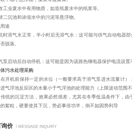
回收工业废水中有用物质，如造纸废水中的纸浆等。
替二沉池和浓缩水中的污泥等悬浮物。
机用途
开机时溶气水正常，半小时后无溶气水：这可能与供气自动电器部
是否脱落。
溶气泵启动后自动停机：这可能是因为该路热继电器保护电流设置
一体污水处理采购
池在开机前保持一定的水位（一般要求高于溶气泵进水流量计）
进气浮池反应区的水量小于气浮池的处理能力（上限波动范围不
用传统的沉淀方法，效果必然很差，尤其在冬季低温条件下，由
淀的絮粒，硬要使其下沉，势必事倍功半，倒不如因势利导
言询价
/ MESSAGE INQUIRY