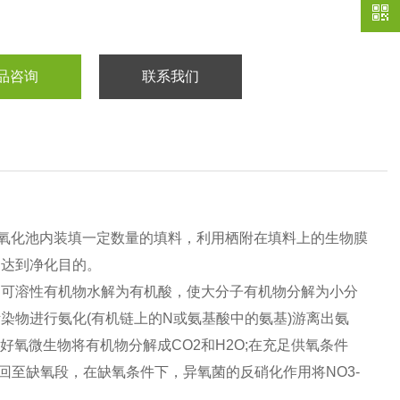
品咨询
联系我们
触氧化池内装填一定数量的填料，利用栖附在填料上的生物膜
，达到净化目的。
中可溶性有机物水解为有机酸，使大分子有机物分解为小分
染物进行氨化(有机链上的N或氨基酸中的氨基)游离出氨
中好氧微生物将有机物分解成CO2和H2O;在充足供氧条件
制返回至缺氧段，在缺氧条件下，异氧菌的反硝化作用将NO3-
。