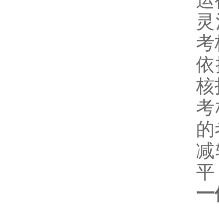
运
灵
考
依
核
考
的
减
平
一