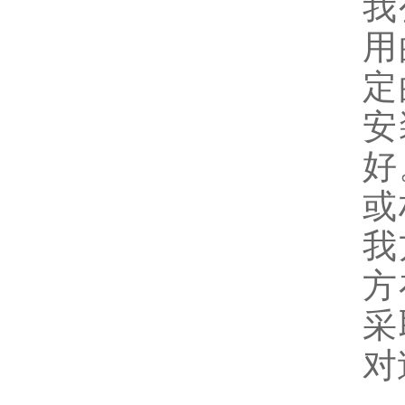
我
用
定
安
好
或
我
方
采
对