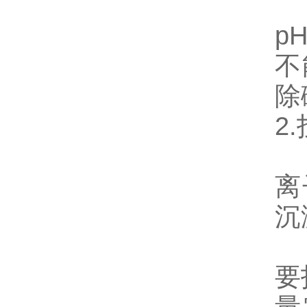
石
p
不
除
2
硫
离
沉
按
要