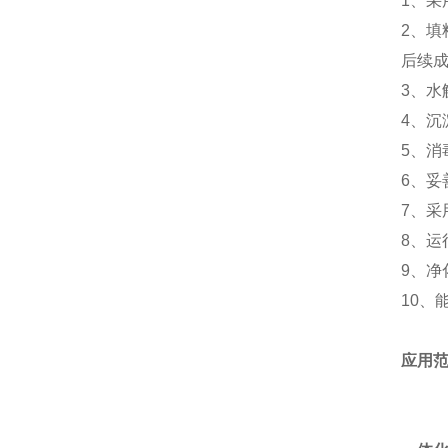
1、
2、
后续
3、
4、沉
5、消
6、
7、采
8、
9、净
10、
应用