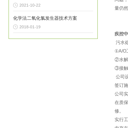
2021-10-22
量仍
化学法二氧化氯发生器技术方案
2018-01-19
疾控
污水
①A/
②水解
③接
公司
签订
公司
在质
修。
实行