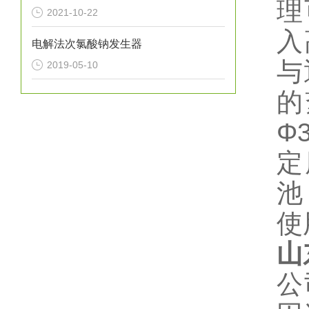
理
2021-10-22
入
电解法次氯酸钠发生器
与
2019-05-10
的
Φ
定
池
使
山
公