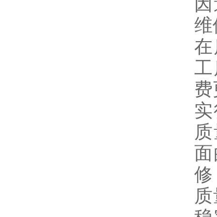
因
维
在
工
费
实
质
面
修
质