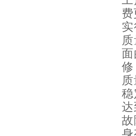
工
费
实
质
面
修
质
稳
达
故
身