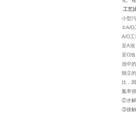
化、
工艺
小型
①
A/
A/
至A
至O
池中
独立
比，
氮率很
②
水解
③
接