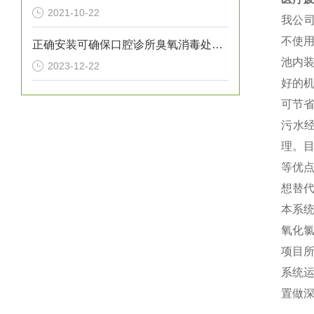
2021-10-22
我公
不使
正确安装可确保口腔诊所臭氧消毒处理设备提供高效的消毒效果
池内
2023-12-22
好的
可节
污水
理。
等优
想替
本系
氧化
项目
系统
置做