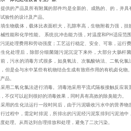
司提供的产品及所有附属的部件均是全新的、成熟的、的，并具
用试验性的设计及产品。
装填生物载体，载体比表面积大，孔隙率高，生物附着力强，挂
机械性能和化学性能
。
系统抗冲击能力强，对温度和PH适应范
省污泥处理费用和劳动强度；
工艺运行稳定、安全、可靠，运行
经生化处理后，除部分细菌随污泥沉淀下来外，大部分大肠杆
目前
，
污水的消毒方式很多，如臭氧法、次氯酸钠法
、
二氧化氯
点，但是会与水中某些有机物结合生成有致癌作用的有机卤化物。
代产品。
统采用二氧化氯法进行消毒。消毒池采用平流式隔板接触反应装
氯，不仅可以起到很好的消毒效果，同时具有高效的除臭能力。
所采用的生化法运行一段时间后，由于污泥吸收污水中的营养物
运行过程中，需定时排泥，所排出的污泥经污泥泵排到污泥池中
深度处理。从而达到合理排放和处理，避免了二次污染。