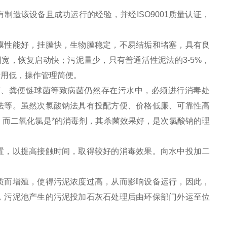
有制造该设备且成功运行的经验，并经
ISO9001
质量认证，
膜性能好，挂膜快，生物膜稳定，不易结垢和堵塞，具有良
围宽，恢复启动快；
污泥量少，只有普通活性泥法的3-5%，
费用低，操作管理简便。
菌、粪便链球菌等致病菌仍然存在污水中，必须进行消毒处
法等。虽然次氯酸钠法具有投配方便、价格低廉、可靠性高
而二氧化氯是*的消毒剂，其杀菌效果好，是次氯酸钠的理
置，以提高接触时间，取得较好的消毒效果。
向水中投加二
质而增殖，使得污泥浓度过高，从而影响设备运行，因此，
，污泥池产生的污泥投加石灰石处理后由环保部门外运至位