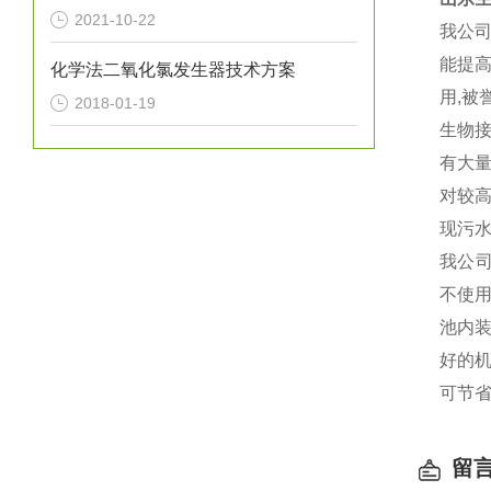
2021-10-22
我公
能提高
化学法二氧化氯发生器技术方案
用,被
2018-01-19
生物
有大
对较
现污
我公
不使
池内
好的
可节
留