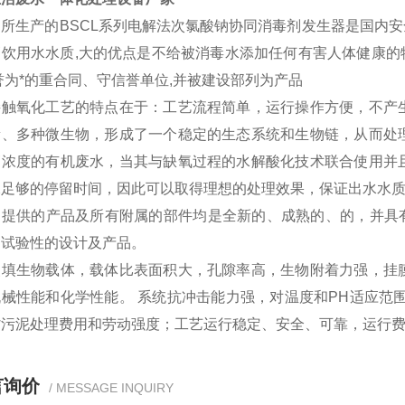
司所生产的
BSCL
系列电解法次氯酸钠协同消毒剂发生器是国内安全
饮用水水质,大的优点是不给被消毒水添加任何有害人体健康的物
誉为*的重合同、守信誉单位,并被建设部列为产品
接触氧化工艺的特点在于：工艺流程简单，运行操作方便，不产
量、多种微生物，形成了一个稳定的生态系统和生物链，从而处
高浓度的有机废水，当其与缺氧过程的水解酸化技术联合使用并
水足够的停留时间，因此可以取得理想的处理效果，保证出水水
司提供的产品及所有附属的部件均是全新的、成熟的、的，并具
用试验性的设计及产品。
装填生物载体，载体比表面积大，孔隙率高，生物附着力强，挂
机械性能和化学性能
。
系统抗冲击能力强，对温度和PH适应范
省污泥处理费用和劳动强度；
工艺运行稳定、安全、可靠，运行
言询价
/ MESSAGE INQUIRY