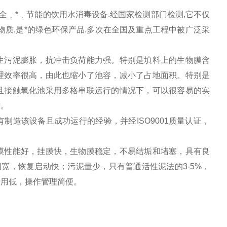
﹑*﹑节能的饮用水消毒设备.经国家检测部门检测,它不仅
质,是*的绿色环保产品.多次在全国及重点工程中被广泛采
生污泥膨胀，抗冲击负荷能力强。特别是填料上的生物膜含
理效率很高，由此也缩小了池容，减小了占地面积。特别是
且接触氧化池采用多格串联运行的情况下，可以很容易的实
质。
有制造该设备且成功运行的经验，并经
ISO9001
质量认证，
膜性能好，挂膜快，生物膜稳定，不易结垢和堵塞，具有良
围宽，恢复启动快；
污泥量少，只有普通活性泥法的3-5%，
费用低，操作管理简便。